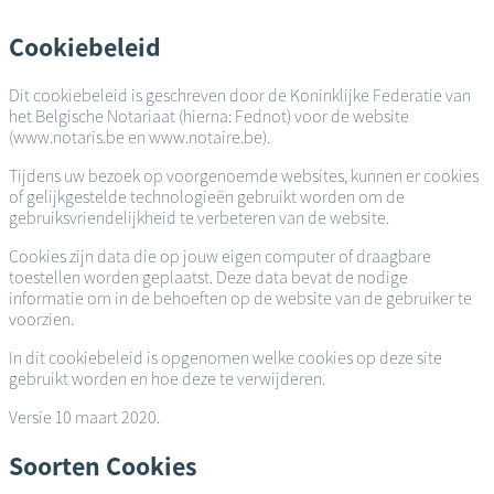
Overslaan
en
Cookiebeleid
naar
de
Dit cookiebeleid is geschreven door de Koninklijke Federatie van
inhoud
het Belgische Notariaat (hierna: Fednot) voor de website
gaan
(www.notaris.be en www.notaire.be).
Tijdens uw bezoek op voorgenoemde websites, kunnen er cookies
of gelijkgestelde technologieën gebruikt worden om de
gebruiksvriendelijkheid te verbeteren van de website.
Cookies zijn data die op jouw eigen computer of draagbare
toestellen worden geplaatst. Deze data bevat de nodige
informatie om in de behoeften op de website van de gebruiker te
voorzien.
In dit cookiebeleid is opgenomen welke cookies op deze site
gebruikt worden en hoe deze te verwijderen.
Versie 10 maart 2020.
Soorten Cookies